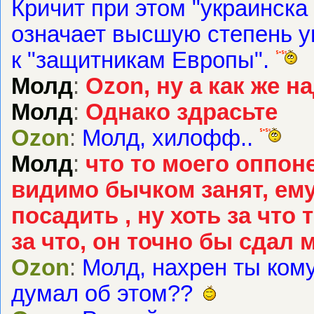
Кричит при этом "украинска 
означает высшую степень 
к "защитникам Европы".
Молд
:
Ozon, ну а как же н
Молд
:
Однако здрасьте
Ozon
:
Молд, хилофф..
Молд
:
что то моего оппон
видимо бычком занят, ему
посадить , ну хоть за что
за что, он точно бы сдал 
Ozon
:
Молд, нахрен ты кому
думал об этом??