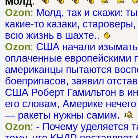
Молд
:
Ozon
:
Молд, так и скажи: ты
какие-то казаки, староверы,
всю жизнь в шахте..
Ozon
:
США начали изымать р
оплаченные европейскими 
американцы пытаются восп
боеприпасов, заявил отста
США Роберт Гамильтон в и
его словам, Америке нечег
— ракеты нужны самим.
Ozon
:
- Почему уделяется 
тому, что КНДР поставляет 