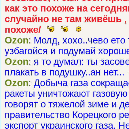
как это похоже на сегодн
случайно не там живёшь ,
похоже/
Ozon
:
Молд, хохо..чево ето
узбагойся и подумай хорош
Ozon
:
я то думал: ты засов
плакать в подушку..ан нет...
Ozon
:
Добыча газа сокраща
ракеты уничтожают газовую
говорят о тяжелой зиме и д
правительство Корецкого р
экспорт украинского газа. Н