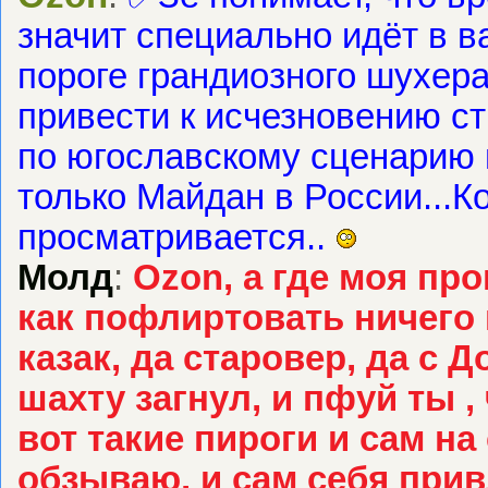
значит специально идёт в в
пороге грандиозного шухера
привести к исчезновению ст
по югославскому сценарию и 
только Майдан в России...К
просматривается..
Молд
:
Ozon, а где моя пр
как пофлиртовать ничего 
казак, да старовер, да с Д
шахту загнул, и пфуй ты ,
вот такие пироги и сам н
обзываю, и сам себя при