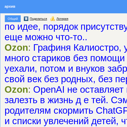
колышет, что она ни при 
архив
Ozon
:
Графиня Калиостро, н
Общий
Поделиться
Лотерея
по идее, порядок присутству
еще можно что-то..
Ozon
:
Графиня Калиостро, у
много стариков без помощи 
уехали, потом и внуков забр
свой век без родных, без пе
Ozon
:
OpenAI не оставляет
залезть в жизнь д е тей. С
родителям скормить ChatG
и списки увлечений детей, 